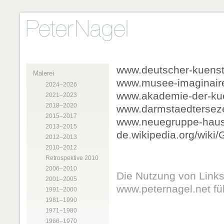
www.deutscher-kuenst
Malerei
www.musee-imaginair
2024–2026
www.akademie-der-kue
2021–2023
2018–2020
www.darmstaedtersez
2015–2017
www.neuegruppe-haus
2013–2015
de.wikipedia.org/wiki
2012–2013
2010–2012
Retrospektive 2010
2006–2010
Die Nutzung von Links
2001–2005
www.peternagel.net füh
1991–2000
1981–1990
1971–1980
1966–1970