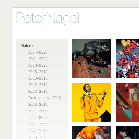
Malerei
2024–2026
2021–2023
2018–2020
2015–2017
2013–2015
2012–2013
2010–2012
Retrospektive 2010
2006–2010
2001–2005
1991–2000
1981–1990
1971–1980
1966–1970