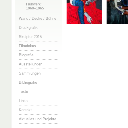
Frühwerk:
1960–1965
Wand / Decke / Bühne
Druckgrafik
Skulptur 2015
Filmdokus
Biografie
Ausstellungen
Sammlungen
Bibliografie
Texte
Links
Kontakt
Aktuelles und Projekte