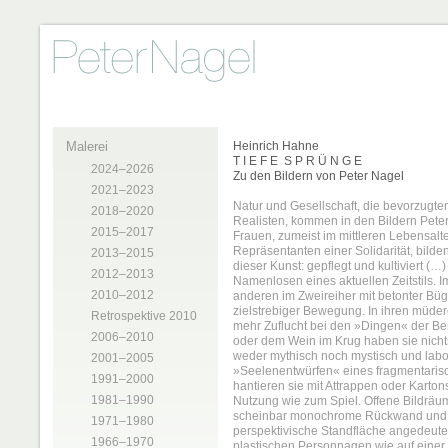
Malerei
Heinrich Hahne
T I E F E S P R Ü N G E
2024–2026
Zu den Bildern von Peter Nagel
2021–2023
Natur und Gesellschaft, die bevorzugte
2018–2020
Realisten, kommen in den Bildern Pete
2015–2017
Frauen, zumeist im mittleren Lebensalte
Repräsentanten einer Solidarität, bil
2013–2015
dieser Kunst: gepflegt und kultiviert (…)
2012–2013
Namenlosen eines aktuellen Zeitstils. I
2010–2012
anderen im Zweireiher mit betonter Büge
zielstrebiger Bewegung. In ihren müde
Retrospektive 2010
mehr Zuflucht bei den »Dingen« der Ben
2006–2010
oder dem Wein im Krug haben sie nicht
weder mythisch noch mystisch und labo
2001–2005
»Seelenentwürfen« eines fragmentarisch
1991–2000
hantieren sie mit Attrappen oder Karton
1981–1990
Nutzung wie zum Spiel. Offene Bildräu
scheinbar monochrome Rückwand und d
1971–1980
perspektivische Standfläche angedeutet
1966–1970
plastischen Personnagen wie auf einer