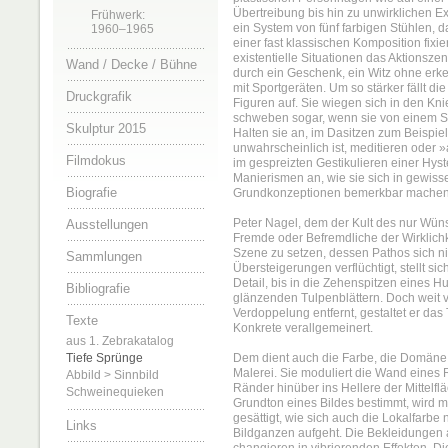
Übertreibung bis hin zu unwirklichen Ex
Frühwerk:
ein System von fünf farbigen Stühlen, d
1960–1965
einer fast klassischen Komposition fixie
existentielle Situationen das Aktionsz
Wand / Decke / Bühne
durch ein Geschenk, ein Witz ohne erke
mit Sportgeräten. Um so stärker fällt die
Druckgrafik
Figuren auf. Sie wiegen sich in den Kn
schweben sogar, wenn sie von einem Stu
Skulptur 2015
Halten sie an, im Dasitzen zum Beispiel,
unwahrscheinlich ist, meditieren oder »
Filmdokus
im gespreizten Gestikulieren einer Hyst
Manierismen an, wie sie sich in gewiss
Biografie
Grundkonzeptionen bemerkbar machen
Peter Nagel, dem der Kult des nur Wüns
Ausstellungen
Fremde oder Befremdliche der Wirklichke
Szene zu setzen, dessen Pathos sich ni
Sammlungen
Übersteigerungen verflüchtigt, stellt s
Detail, bis in die Zehenspitzen eines
Bibliografie
glänzenden Tulpenblättern. Doch weit v
Verdoppelung entfernt, gestaltet er das
Texte
Konkrete verallgemeinert.
aus 1. Zebrakatalog
Tiefe Sprünge
Dem dient auch die Farbe, die Domäne
Malerei. Sie moduliert die Wand eine
Abbild > Sinnbild
Ränder hinüber ins Hellere der Mittelfl
Schweinequieken
Grundton eines Bildes bestimmt, wird m
gesättigt, wie sich auch die Lokalfarbe 
Links
Bildganzen aufgeht. Die Bekleidungen 