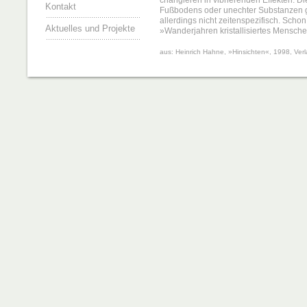
changieren in vibrierenden Effekten. D
Kontakt
Fußbodens oder unechter Substanzen gli
allerdings nicht zeitenspezifisch. Scho
Aktuelles und Projekte
»Wanderjahren kristallisiertes Mensch
aus: Heinrich Hahne, »Hinsichten«, 1998, Ver