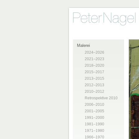
Malerei
2024–2026
2021–2023
2018–2020
2015–2017
2013–2015
2012–2013
2010–2012
Retrospektive 2010
2006–2010
2001–2005
1991–2000
1981–1990
1971–1980
1966–1970